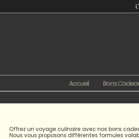
Passer
L
au
contenu
Accueil
Bons Cadea
Offrez un voyage culinaire avec nos bons cadea
Nous vous proposons différentes formules valab