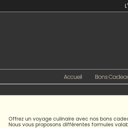
Passer
L
au
contenu
Accueil
Bons Cadea
Offrez un voyage culinaire avec nos bons cadea
Nous vous proposons différentes formules valab