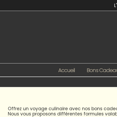
Passer
L
au
contenu
Accueil
Bons Cadea
Offrez un voyage culinaire avec nos bons cadea
Nous vous proposons différentes formules valab